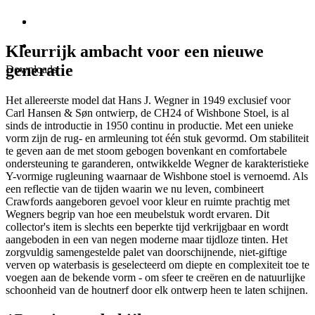
Kleurrijk ambacht voor een nieuwe
generatie
Downloads
Het allereerste model dat Hans J. Wegner in 1949 exclusief voor
Carl Hansen & Søn ontwierp, de CH24 of Wishbone Stoel, is al
sinds de introductie in 1950 continu in productie. Met een unieke
vorm zijn de rug- en armleuning tot één stuk gevormd. Om stabiliteit
te geven aan de met stoom gebogen bovenkant en comfortabele
ondersteuning te garanderen, ontwikkelde Wegner de karakteristieke
Y-vormige rugleuning waarnaar de Wishbone stoel is vernoemd. Als
een reflectie van de tijden waarin we nu leven, combineert
Crawfords aangeboren gevoel voor kleur en ruimte prachtig met
Wegners begrip van hoe een meubelstuk wordt ervaren. Dit
collector's item is slechts een beperkte tijd verkrijgbaar en wordt
aangeboden in een van negen moderne maar tijdloze tinten. Het
zorgvuldig samengestelde palet van doorschijnende, niet-giftige
verven op waterbasis is geselecteerd om diepte en complexiteit toe te
voegen aan de bekende vorm - om sfeer te creëren en de natuurlijke
schoonheid van de houtnerf door elk ontwerp heen te laten schijnen.