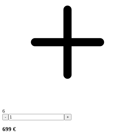
6
-
+
699 €