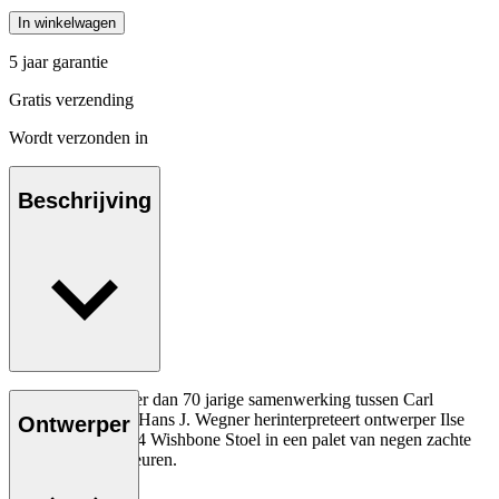
In winkelwagen
5 jaar garantie
Gratis verzending
Wordt verzonden in
Beschrijving
Ter ere van de meer dan 70 jarige samenwerking tussen Carl
Hansen & Søn en Hans J. Wegner herinterpreteert ontwerper Ilse
Ontwerper
Crawford de CH24 Wishbone Stoel in een palet van negen zachte
maar complexe kleuren.