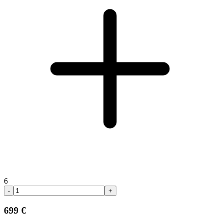
6
-
+
699 €