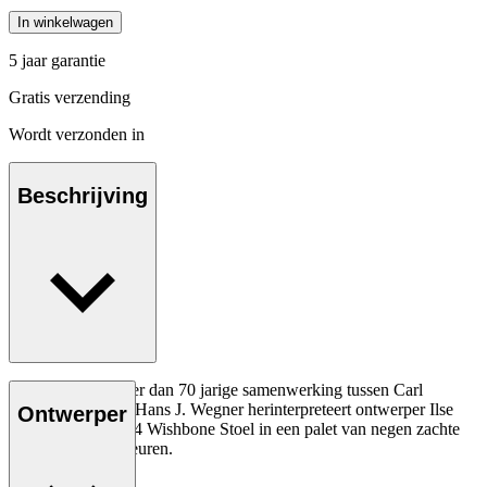
In winkelwagen
5 jaar garantie
Gratis verzending
Wordt verzonden in
Beschrijving
Ter ere van de meer dan 70 jarige samenwerking tussen Carl
Hansen & Søn en Hans J. Wegner herinterpreteert ontwerper Ilse
Ontwerper
Crawford de CH24 Wishbone Stoel in een palet van negen zachte
maar complexe kleuren.