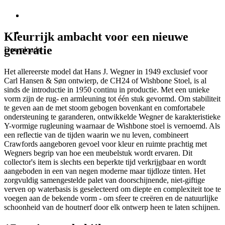
Kleurrijk ambacht voor een nieuwe
generatie
Downloads
Het allereerste model dat Hans J. Wegner in 1949 exclusief voor
Carl Hansen & Søn ontwierp, de CH24 of Wishbone Stoel, is al
sinds de introductie in 1950 continu in productie. Met een unieke
vorm zijn de rug- en armleuning tot één stuk gevormd. Om stabiliteit
te geven aan de met stoom gebogen bovenkant en comfortabele
ondersteuning te garanderen, ontwikkelde Wegner de karakteristieke
Y-vormige rugleuning waarnaar de Wishbone stoel is vernoemd. Als
een reflectie van de tijden waarin we nu leven, combineert
Crawfords aangeboren gevoel voor kleur en ruimte prachtig met
Wegners begrip van hoe een meubelstuk wordt ervaren. Dit
collector's item is slechts een beperkte tijd verkrijgbaar en wordt
aangeboden in een van negen moderne maar tijdloze tinten. Het
zorgvuldig samengestelde palet van doorschijnende, niet-giftige
verven op waterbasis is geselecteerd om diepte en complexiteit toe te
voegen aan de bekende vorm - om sfeer te creëren en de natuurlijke
schoonheid van de houtnerf door elk ontwerp heen te laten schijnen.