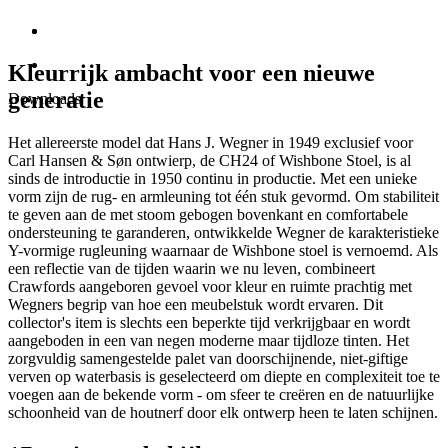
Kleurrijk ambacht voor een nieuwe
generatie
Downloads
Het allereerste model dat Hans J. Wegner in 1949 exclusief voor
Carl Hansen & Søn ontwierp, de CH24 of Wishbone Stoel, is al
sinds de introductie in 1950 continu in productie. Met een unieke
vorm zijn de rug- en armleuning tot één stuk gevormd. Om stabiliteit
te geven aan de met stoom gebogen bovenkant en comfortabele
ondersteuning te garanderen, ontwikkelde Wegner de karakteristieke
Y-vormige rugleuning waarnaar de Wishbone stoel is vernoemd. Als
een reflectie van de tijden waarin we nu leven, combineert
Crawfords aangeboren gevoel voor kleur en ruimte prachtig met
Wegners begrip van hoe een meubelstuk wordt ervaren. Dit
collector's item is slechts een beperkte tijd verkrijgbaar en wordt
aangeboden in een van negen moderne maar tijdloze tinten. Het
zorgvuldig samengestelde palet van doorschijnende, niet-giftige
verven op waterbasis is geselecteerd om diepte en complexiteit toe te
voegen aan de bekende vorm - om sfeer te creëren en de natuurlijke
schoonheid van de houtnerf door elk ontwerp heen te laten schijnen.