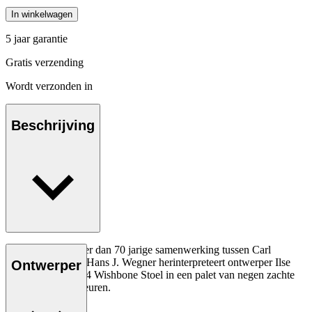
In winkelwagen
5 jaar garantie
Gratis verzending
Wordt verzonden in
Beschrijving
Ter ere van de meer dan 70 jarige samenwerking tussen Carl
Hansen & Søn en Hans J. Wegner herinterpreteert ontwerper Ilse
Ontwerper
Crawford de CH24 Wishbone Stoel in een palet van negen zachte
maar complexe kleuren.