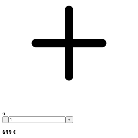
6
-
+
699 €