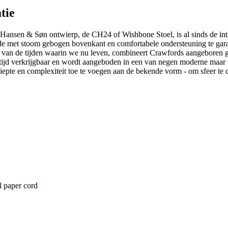
tie
 Hansen & Søn ontwierp, de CH24 of Wishbone Stoel, is al sinds de int
n de met stoom gebogen bovenkant en comfortabele ondersteuning te ga
e van de tijden waarin we nu leven, combineert Crawfords aangeboren 
e tijd verkrijgbaar en wordt aangeboden in een van negen moderne maar 
diepte en complexiteit toe te voegen aan de bekende vorm - om sfeer te 
l paper cord