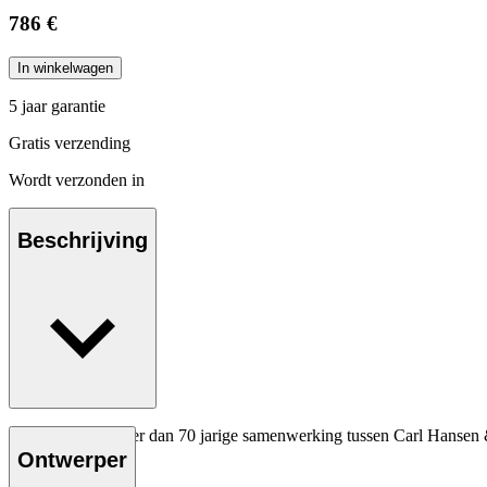
786 €
In winkelwagen
5 jaar garantie
Gratis verzending
Wordt verzonden in
Beschrijving
Ter ere van de meer dan 70 jarige samenwerking tussen Carl Hansen 
kleuren.
Ontwerper