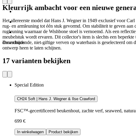
Kleurrijk ambacht voor een nieuwe genera
Het allereerste model dat Hans J. Wegner in 1949 exclusief voor Carl
rug- en armleuning tot één stuk gevormd. Om stabiliteit te geven aa
rugleuning waarnaar de Wishbone stoel is vernoemd. Als een reflecti
meubelstuk wordt ervaren. Dit collector's item is slechts een beperkt
doorschijnende, niet-giftige verven op waterbasis is geselecteerd om 
Downloads
ontwerp heen te laten schijnen.
17 varianten bekijken
Special Edition
CH24 Soft | Hans J. Wegner & Ilse Crawford
FSC™-gecertificeerd beukenhout, zachte verf, seaweed, natura
699 €
In winkelwagen
Product bekijken