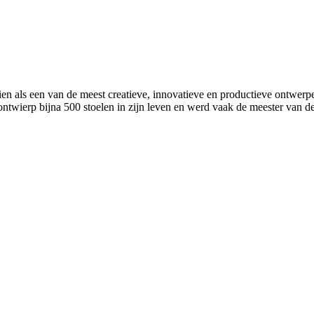
ls een van de meest creatieve, innovatieve en productieve ontwerpers 
wierp bijna 500 stoelen in zijn leven en werd vaak de meester van d