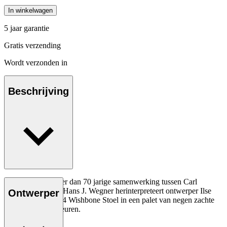
In winkelwagen
5 jaar garantie
Gratis verzending
Wordt verzonden in
Beschrijving
Ter ere van de meer dan 70 jarige samenwerking tussen Carl
Hansen & Søn en Hans J. Wegner herinterpreteert ontwerper Ilse
Ontwerper
Crawford de CH24 Wishbone Stoel in een palet van negen zachte
maar complexe kleuren.