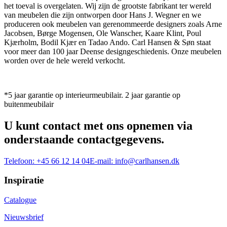
het toeval is overgelaten. Wij zijn de grootste fabrikant ter wereld
van meubelen die zijn ontworpen door Hans J. Wegner en we
produceren ook meubelen van gerenommeerde designers zoals Arne
Jacobsen, Børge Mogensen, Ole Wanscher, Kaare Klint, Poul
Kjærholm, Bodil Kjær en Tadao Ando. Carl Hansen & Søn staat
voor meer dan 100 jaar Deense designgeschiedenis. Onze meubelen
worden over de hele wereld verkocht.
*5 jaar garantie op interieurmeubilair. 2 jaar garantie op
buitenmeubilair
U kunt contact met ons opnemen via
onderstaande contactgegevens.
Telefoon:
+45 66 12 14 04
E-mail:
info@carlhansen.dk
Inspiratie
Catalogue
Nieuwsbrief