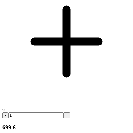
6
-
+
699 €