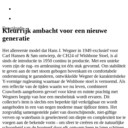
Downloads
Kleurrijk ambacht voor een nieuwe
generatie
Het allereerste model dat Hans J. Wegner in 1949 exclusief voor
Carl Hansen & Søn ontwierp, de CH24 of Wishbone Stoel, is al
sinds de introductie in 1950 continu in productie. Met een unieke
vorm zijn de rug- en armleuning tot één stuk gevormd. Om stabiliteit
te geven aan de met stoom gebogen bovenkant en comfortabele
ondersteuning te garanderen, ontwikkelde Wegner de karakteristieke
Y-vormige rugleuning waarnaar de Wishbone stoel is vernoemd. Als
een reflectie van de tijden waarin we nu leven, combineert
Crawfords aangeboren gevoel voor kleur en ruimte prachtig met
Wegners begrip van hoe een meubelstuk wordt ervaren. Dit
collector's item is slechts een beperkte tijd verkrijgbaar en wordt
aangeboden in een van negen moderne maar tijdloze tinten. Het
zorgvuldig samengestelde palet van doorschijnende, niet-giftige
verven op waterbasis is geselecteerd om diepte en complexiteit toe te
voegen aan de bekende vorm - om sfeer te creëren en de natuurlijke
schoonheid van de houtnerf door elk ontwerp heen te laten schijnen.