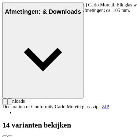
Murano kristal Bora glas, mondgeblazen bij Carlo Moretti. Elk glas wo
Denemarken. Niet vaatwasserbestendig. Afmetingen: ca. 105 mm.
Afmetingen: & Downloads
Downloads
Declaration of Conformity Carlo Moretti glass.zip
|
ZIP
14 varianten bekijken