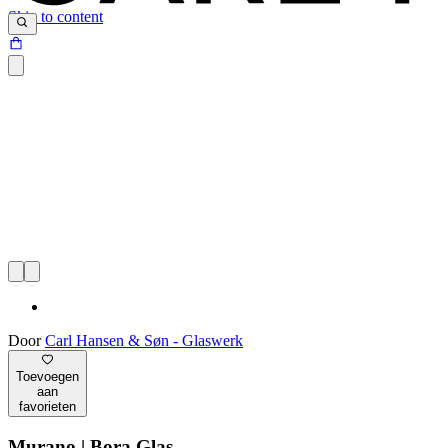
Skip to content
Door
Carl Hansen & Søn - Glaswerk
Toevoegen
aan
favorieten
Murano | Bora Glas