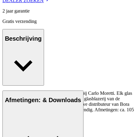
DEALER ZOEKEN
2 jaar garantie
Gratis verzending
Beschrijving
Murano kristal Bora glas, mondgeblazen bij Carlo Moretti. Elk glas
wordt in een beperkt aantal gemaakt in de glasblazerij van de
Afmetingen: & Downloads
familie. Carl Hansen & Søn is de exclusieve distributeur van Bora
glas in Denemarken. Niet vaatwasserbestendig. Afmetingen: ca. 105
mm.