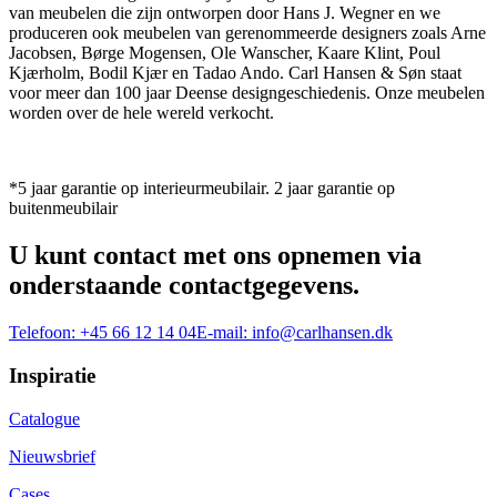
van meubelen die zijn ontworpen door Hans J. Wegner en we
produceren ook meubelen van gerenommeerde designers zoals Arne
Jacobsen, Børge Mogensen, Ole Wanscher, Kaare Klint, Poul
Kjærholm, Bodil Kjær en Tadao Ando. Carl Hansen & Søn staat
voor meer dan 100 jaar Deense designgeschiedenis. Onze meubelen
worden over de hele wereld verkocht.
*5 jaar garantie op interieurmeubilair. 2 jaar garantie op
buitenmeubilair
U kunt contact met ons opnemen via
onderstaande contactgegevens.
Telefoon:
+45 66 12 14 04
E-mail:
info@carlhansen.dk
Inspiratie
Catalogue
Nieuwsbrief
Cases