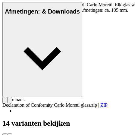
Murano kristal Bora glas, mondgeblazen bij Carlo Moretti. Elk glas wo
Denemarken. Niet vaatwasserbestendig. Afmetingen: ca. 105 mm.
Afmetingen: & Downloads
Downloads
Declaration of Conformity Carlo Moretti glass.zip
|
ZIP
14 varianten bekijken