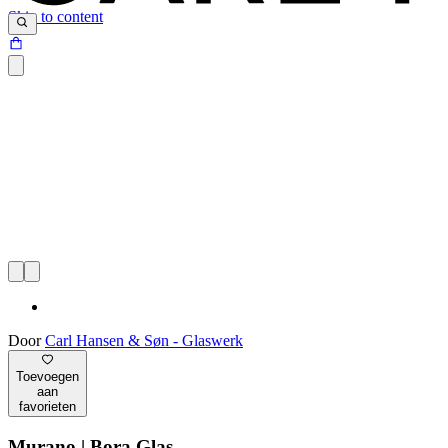
Skip to content
Door
Carl Hansen & Søn - Glaswerk
Toevoegen
aan
favorieten
Murano | Bora Glas