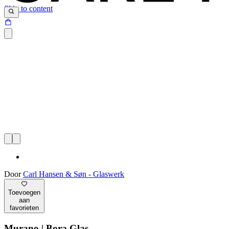
Skip to content
Door
Carl Hansen & Søn - Glaswerk
Toevoegen
aan
favorieten
Murano | Bora Glas