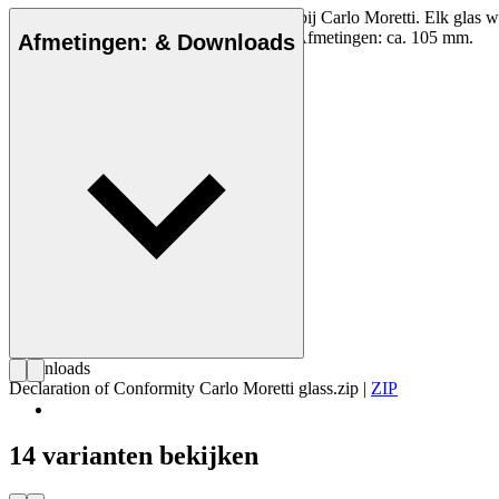
Murano kristal Bora glas, mondgeblazen bij Carlo Moretti. Elk glas wo
Denemarken. Niet vaatwasserbestendig. Afmetingen: ca. 105 mm.
Afmetingen: & Downloads
Downloads
Declaration of Conformity Carlo Moretti glass.zip
|
ZIP
14 varianten bekijken