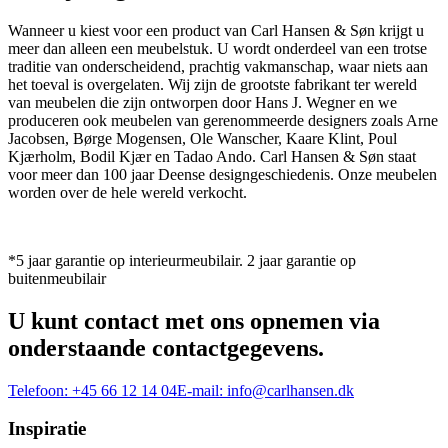
Wanneer u kiest voor een product van Carl Hansen & Søn krijgt u
meer dan alleen een meubelstuk. U wordt onderdeel van een trotse
traditie van onderscheidend, prachtig vakmanschap, waar niets aan
het toeval is overgelaten. Wij zijn de grootste fabrikant ter wereld
van meubelen die zijn ontworpen door Hans J. Wegner en we
produceren ook meubelen van gerenommeerde designers zoals Arne
Jacobsen, Børge Mogensen, Ole Wanscher, Kaare Klint, Poul
Kjærholm, Bodil Kjær en Tadao Ando. Carl Hansen & Søn staat
voor meer dan 100 jaar Deense designgeschiedenis. Onze meubelen
worden over de hele wereld verkocht.
*5 jaar garantie op interieurmeubilair. 2 jaar garantie op
buitenmeubilair
U kunt contact met ons opnemen via
onderstaande contactgegevens.
Telefoon:
+45 66 12 14 04
E-mail:
info@carlhansen.dk
Inspiratie