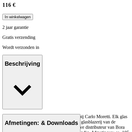
116 €
In winkelwagen
2 jaar garantie
Gratis verzending
Wordt verzonden in
Beschrijving
Murano kristal Bora glas, mondgeblazen bij Carlo Moretti. Elk glas
wordt in een beperkt aantal gemaakt in de glasblazerij van de
Afmetingen: & Downloads
familie. Carl Hansen & Søn is de exclusieve distributeur van Bora