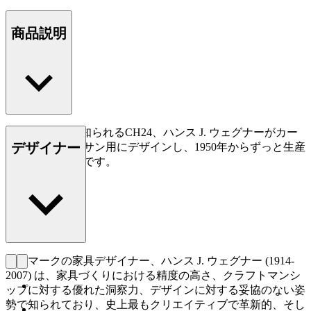
商品説明
Yチェアとして知られるCH24、ハンス J. ウェグナーがカー
デザイナー
ル・ハンセン＆サン用にデザインし、1950年からずっと生産
されている名作です。
もっと読む
デンマークの家具デザイナー、ハンス J. ウェグナー (1914-
2007) は、家具づくりにおける精度の高さ、クラフトマンシ
ップに対する優れた洞察力、デザインに対する妥協のない姿
勢で知られており、史上最もクリエイティブで革新的、そし