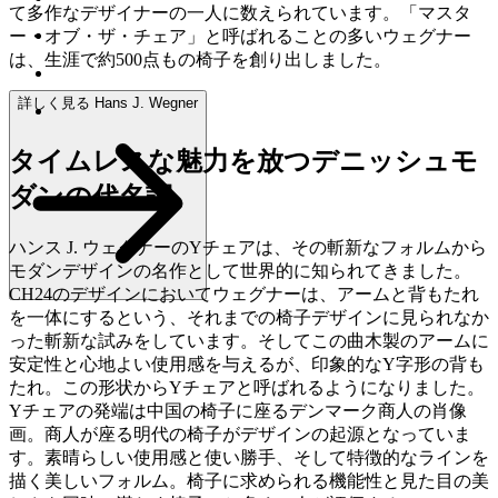
て多作なデザイナーの一人に数えられています。「マスタ
ー・オブ・ザ・チェア」と呼ばれることの多いウェグナー
は、生涯で約500点もの椅子を創り出しました。
詳しく見る Hans J. Wegner
タイムレスな魅力を放つデニッシュモ
ダンの代名詞
ハンス J. ウェグナーのYチェアは、その斬新なフォルムから
モダンデザインの名作として世界的に知られてきました。
CH24のデザインにおいてウェグナーは、アームと背もたれ
を一体にするという、それまでの椅子デザインに見られなか
った斬新な試みをしています。そしてこの曲木製のアームに
安定性と心地よい使用感を与えるが、印象的なY字形の背も
たれ。この形状からYチェアと呼ばれるようになりました。
Yチェアの発端は中国の椅子に座るデンマーク商人の肖像
画。商人が座る明代の椅子がデザインの起源となっていま
す。素晴らしい使用感と使い勝手、そして特徴的なラインを
描く美しいフォルム。椅子に求められる機能性と見た目の美