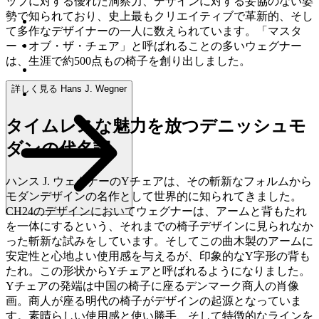
ップに対する優れた洞察力、デザインに対する妥協のない姿
勢で知られており、史上最もクリエイティブで革新的、そし
て多作なデザイナーの一人に数えられています。「マスタ
ー・オブ・ザ・チェア」と呼ばれることの多いウェグナー
は、生涯で約500点もの椅子を創り出しました。
詳しく見る Hans J. Wegner
タイムレスな魅力を放つデニッシュモ
ダンの代名詞
ハンス J. ウェグナーのYチェアは、その斬新なフォルムから
モダンデザインの名作として世界的に知られてきました。
CH24のデザインにおいてウェグナーは、アームと背もたれ
を一体にするという、それまでの椅子デザインに見られなか
った斬新な試みをしています。そしてこの曲木製のアームに
安定性と心地よい使用感を与えるが、印象的なY字形の背も
たれ。この形状からYチェアと呼ばれるようになりました。
Yチェアの発端は中国の椅子に座るデンマーク商人の肖像
画。商人が座る明代の椅子がデザインの起源となっていま
す。素晴らしい使用感と使い勝手、そして特徴的なラインを