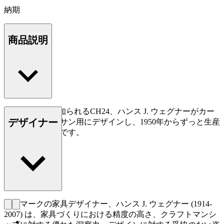
納期
商品説明
Yチェアとして知られるCH24、ハンス J. ウェグナーがカー
デザイナー
ル・ハンセン＆サン用にデザインし、1950年からずっと生産
されている名作です。
もっと読む
デンマークの家具デザイナー、ハンス J. ウェグナー (1914-
2007) は、家具づくりにおける精度の高さ、クラフトマンシ