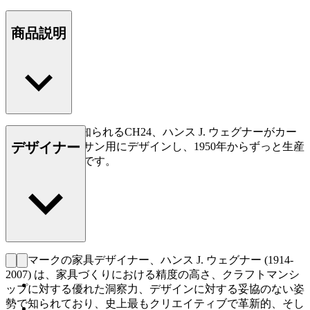
商品説明
Yチェアとして知られるCH24、ハンス J. ウェグナーがカー
デザイナー
ル・ハンセン＆サン用にデザインし、1950年からずっと生産
されている名作です。
もっと読む
デンマークの家具デザイナー、ハンス J. ウェグナー (1914-
2007) は、家具づくりにおける精度の高さ、クラフトマンシ
ップに対する優れた洞察力、デザインに対する妥協のない姿
勢で知られており、史上最もクリエイティブで革新的、そし