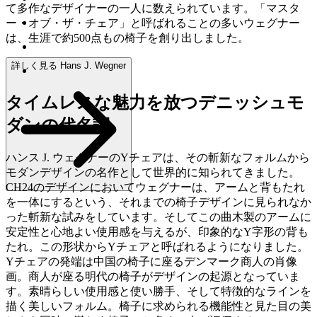
て多作なデザイナーの一人に数えられています。「マスタ
ー・オブ・ザ・チェア」と呼ばれることの多いウェグナー
は、生涯で約500点もの椅子を創り出しました。
詳しく見る Hans J. Wegner
タイムレスな魅力を放つデニッシュモ
ダンの代名詞
ハンス J. ウェグナーのYチェアは、その斬新なフォルムから
モダンデザインの名作として世界的に知られてきました。
CH24のデザインにおいてウェグナーは、アームと背もたれ
を一体にするという、それまでの椅子デザインに見られなか
った斬新な試みをしています。そしてこの曲木製のアームに
安定性と心地よい使用感を与えるが、印象的なY字形の背も
たれ。この形状からYチェアと呼ばれるようになりました。
Yチェアの発端は中国の椅子に座るデンマーク商人の肖像
画。商人が座る明代の椅子がデザインの起源となっていま
す。素晴らしい使用感と使い勝手、そして特徴的なラインを
描く美しいフォルム。椅子に求められる機能性と見た目の美