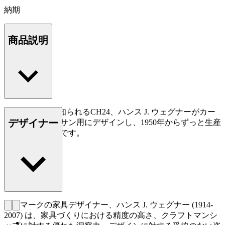
納期
商品説明
Yチェアとして知られるCH24、ハンス J. ウェグナーがカー
デザイナー
ル・ハンセン＆サン用にデザインし、1950年からずっと生産
されている名作です。
もっと読む
デンマークの家具デザイナー、ハンス J. ウェグナー (1914-
2007) は、家具づくりにおける精度の高さ、クラフトマンシ