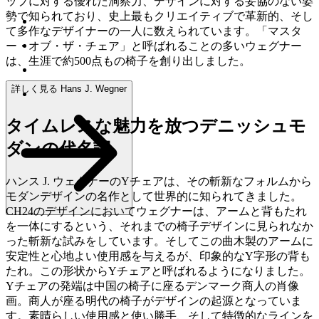
ップに対する優れた洞察力、デザインに対する妥協のない姿
勢で知られており、史上最もクリエイティブで革新的、そし
て多作なデザイナーの一人に数えられています。「マスタ
ー・オブ・ザ・チェア」と呼ばれることの多いウェグナー
は、生涯で約500点もの椅子を創り出しました。
詳しく見る Hans J. Wegner
タイムレスな魅力を放つデニッシュモ
ダンの代名詞
ハンス J. ウェグナーのYチェアは、その斬新なフォルムから
モダンデザインの名作として世界的に知られてきました。
CH24のデザインにおいてウェグナーは、アームと背もたれ
を一体にするという、それまでの椅子デザインに見られなか
った斬新な試みをしています。そしてこの曲木製のアームに
安定性と心地よい使用感を与えるが、印象的なY字形の背も
たれ。この形状からYチェアと呼ばれるようになりました。
Yチェアの発端は中国の椅子に座るデンマーク商人の肖像
画。商人が座る明代の椅子がデザインの起源となっていま
す。素晴らしい使用感と使い勝手、そして特徴的なラインを