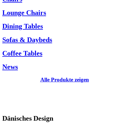
Kundenservice:
Lounge Chairs
Tel.: +45 66 12 14 04
info@carlhansen.dk
Dining Tables
Sofas & Daybeds
Coffee Tables
News
Alle Produkte zeigen
Dänisches Design