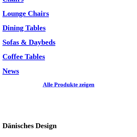
Kundenservice:
Lounge Chairs
Tel.: +45 66 12 14 04
info@carlhansen.dk
Dining Tables
Sofas & Daybeds
Coffee Tables
News
Alle Produkte zeigen
Dänisches Design