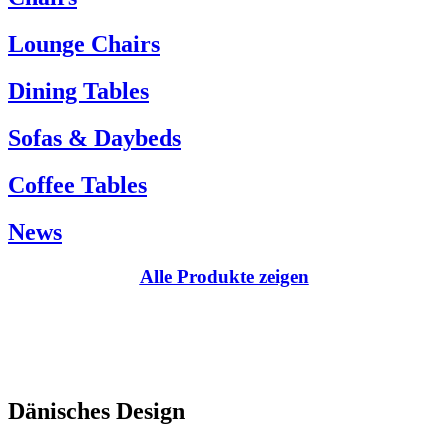
Kundenservice:
Lounge Chairs
Tel.: +45 66 12 14 04
info@carlhansen.dk
Dining Tables
Sofas & Daybeds
Coffee Tables
News
Alle Produkte zeigen
Dänisches Design