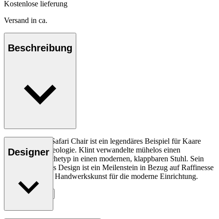
Kostenlose lieferung
Versand in ca.
Beschreibung
Der KK47000 Safari Chair ist ein legendäres Beispiel für Kaare
Klints Designideologie. Klint verwandelte mühelos einen
Designer
historischen Archetyp in einen modernen, klappbaren Stuhl. Sein
gut durchdachtes Design ist ein Meilenstein in Bezug auf Raffinesse
und erstklassige Handwerkskunst für die moderne Einrichtung.
Entdecke mehr