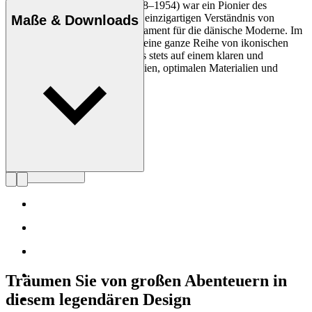
Der Architekt Kaare Klint (1888–1954) war ein Pionier des
dänischen Designs. Mit seinem einzigartigen Verständnis von
Maße & Downloads
Proportionen schuf er das Fundament für die dänische Moderne. Im
Laufe seiner Karriere, in der er eine ganze Reihe von ikonischen
Designs entwarf, lag sein Fokus stets auf einem klaren und
logischen Design, sauberen Linien, optimalen Materialien und
erstklassigem Handwerk.
Profil Kaare Klint
Träumen Sie von großen Abenteuern in
diesem legendären Design