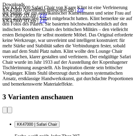
Downloads
Der KK47000 Safari Chair von Kaare Klint ist eine Verfeinerung
KK47000 Assembling instruction.zip
|
ZIP
der Stühle, die ein amerikanischer Kameramann und seine Frau auf
KK47000 2D.zip
|
ZIP
einer afrikanischen Safari mitgebracht hatten. Klint bemerkte sie auf
KK47000 3D.zip
|
ZIP
den Fotos des Paares. Sie basierten höchstwahrscheinlich auf den
indischen Roorkhee Chairs des britischen Militärs – den vielleicht
ersten Beispielen für selbst montierte Möbel. Das Original erforderte
keine Werkzeuge, war unverleimt und intelligent konstruiert: für
mehr Stärke und Stabilität saßen die Verbindungen fester, sobald
man auf dem Stuhl Platz nahm. Klint wollte den Lounge Chair
vereinfachen, klarer gestalten und verfeinern. Der endgültige Safari
Chair wurde im Jahr 1933 auf der Ausstellung der Kopenhagener
Tischlerinnung ausgestellt. Als Inspiration diente sein britischer
Vorgänger. Klints Stuhl überzeugt durch seinen systematischen
Ansatz, erstklassige Handwerkskunst, gut durchdachte Proportionen
und bemerkenswerte Materialeffekte.
3 Varianten anschauen
KK47000 | Safari Chair