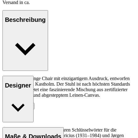
Versand in ca.
Beschreibung
Klappbarer Lounge Chair mit einzigartigem Ausdruck, entworfen
von Fabricius & Kastholm. Der Stuhl ist nach höchsten Standards
Designer
gefertigt und bietet eine faszinierende Mischung aus zertifizierter
massiver Eiche und abgestepptem Leinen-Canvas.
Entdecke mehr
Funktion und Minimalismus waren Schlüsselwörter für die
dänischen Designer Preben Fabricius (1931–1984) und Jørgen
Maße & Downloads