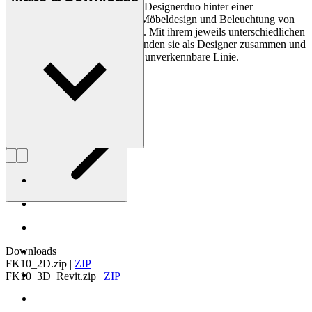
Kastholm (1931–2007), die als Designerduo hinter einer
umfangreichen Kollektion mit Möbeldesign und Beleuchtung von
internationalem Format standen. Mit ihrem jeweils unterschiedlichen
handwerklichen Hintergrund fanden sie als Designer zusammen und
entwickelten eine gemeinsame, unverkennbare Linie.
Profil Fabricius & Kastholm
Downloads
FK10_2D.zip
|
ZIP
FK10_3D_Revit.zip
|
ZIP