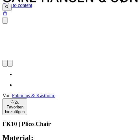
Skip to content
Von
Fabricius & Kastholm
Zu
Favoriten
hinzufügen
FK10 | Plico Chair
Material: