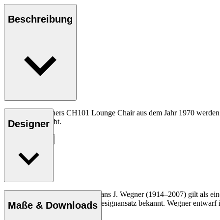
Beschreibung
In Hans J. Wegners CH101 Lounge Chair aus dem Jahr 1970 werden indu
inspirierend bleibt.
Designer
Entdecke mehr
Der dänische Möbeldesigner Hans J. Wegner (1914–2007) gilt als einer
und seinen kompromisslosen Designansatz bekannt. Wegner entwarf in 
Maße & Downloads