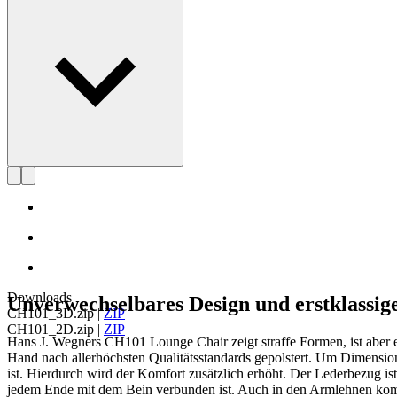
Profil Hans J. Wegner
Downloads
Unverwechselbares Design und erstklassi
CH101_3D.zip
|
ZIP
CH101_2D.zip
|
ZIP
Hans J. Wegners CH101 Lounge Chair zeigt straffe Formen, ist aber
Hand nach allerhöchsten Qualitätsstandards gepolstert. Um Dimensions
ist. Hierdurch wird der Komfort zusätzlich erhöht. Der Lederbezug is
jedem Ende mit dem Bein verbunden ist. Auch in den Armlehnen kommt