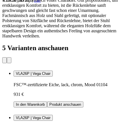
schlicht und ist dennoch voller Charakter. Gut proportioniert, um
VLA26_3D.zip
|
ZIP
erstklassigen Komfort zu bieten, ist die Rückenlehne sanft
geschwungen und gleicht fast schon einer Umarmung.
Fachmännisch aus Holz und Stahl gefertigt, mit optionaler
Polsterung von Sitzfläche und Rückenlehne, bietet der Stuhl
erstklassigen Komfort, während die eleganten Holzfüße dem
stapelbaren Design ein authentisches Feeling von ausgesuchtem
Handwerk verleihen.
5 Varianten anschauen
VLA26P | Vega Chair
FSC™-zertifizierte Eiche, lack, chrom, Mood 01104
931 €
In den Warenkorb
Produkt anschauen
VLA26P | Vega Chair