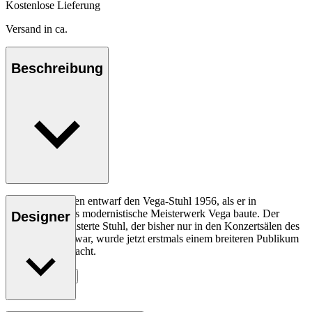
Kostenlose Lieferung
Versand in ca.
Beschreibung
Vilhelm Lauritzen entwarf den Vega-Stuhl 1956, als er in
Kopenhagen das modernistische Meisterwerk Vega baute. Der
Designer
stapelbare gepolsterte Stuhl, der bisher nur in den Konzertsälen des
Vega zu finden war, wurde jetzt erstmals einem breiteren Publikum
zugänglich gemacht.
Entdecke mehr