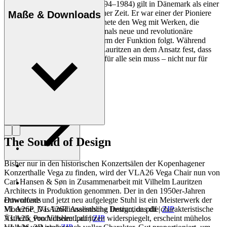
Vilhelm Theodor Lauritzen (1894–1984) gilt in Dänemark als einer
der wichtigsten Architekten seiner Zeit. Er war einer der Pioniere
Maße & Downloads
der dänischen Moderne und ebnete den Weg mit Werken, die
bleibende Beispiele für eine damals neue und revolutionäre
Architektur sind, bei der die Form der Funktion folgt. Während
seiner gesamten Karriere hielt Lauritzen an dem Ansatz fest, dass
Architektur angewandte Kunst für alle sein muss – nicht nur für
einige wenige Privilegierte.
Profil Vilhelm Lauritzen
The Sound of Design
Bisher nur in den historischen Konzertsälen der Kopenhagener
Konzerthalle Vega zu finden, wird der VLA26 Vega Chair nun von
Carl Hansen & Søn in Zusammenarbeit mit Vilhelm Lauritzen
Architects in Produktion genommen. Der in den 1950er-Jahren
entworfene und jetzt neu aufgelegte Stuhl ist ein Meisterwerk der
Downloads
Moderne. Das funktionalistische Design, das die charakteristische
VLA26P_VLA26T Assembling Instruction.pdf
|
ZIP
Ästhetik von Vilhelm Lauritzen widerspiegelt, erscheint mühelos
VLA26_Productsheet.pdf
|
ZIP