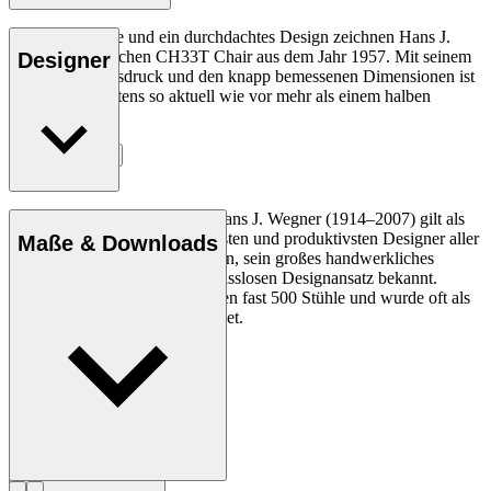
Gute Ergonomie und ein durchdachtes Design zeichnen Hans J.
Wegners klassischen CH33T Chair aus dem Jahr 1957. Mit seinem
Designer
organischen Ausdruck und den knapp bemessenen Dimensionen ist
er heute mindestens so aktuell wie vor mehr als einem halben
Jahrhundert.
Entdecke mehr
Der dänische Möbeldesigner Hans J. Wegner (1914–2007) gilt als
einer der kreativsten, innovativsten und produktivsten Designer aller
Maße & Downloads
Zeiten und ist für seine Präzision, sein großes handwerkliches
Geschick und seinen kompromisslosen Designansatz bekannt.
Wegner entwarf in seinem Leben fast 500 Stühle und wurde oft als
der Meister des Stuhls bezeichnet.
Profil Hans J. Wegner