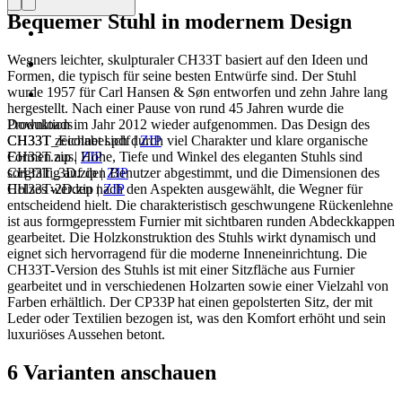
Bequemer Stuhl in modernem Design
Wegners leichter, skulpturaler CH33T basiert auf den Ideen und
Formen, die typisch für seine besten Entwürfe sind. Der Stuhl
wurde 1957 für Carl Hansen & Søn entworfen und zehn Jahre lang
hergestellt. Nach einer Pause von rund 45 Jahren wurde die
Produktion im Jahr 2012 wieder aufgenommen. Das Design des
Downloads
CH33T zeichnet sich durch viel Charakter und klare organische
CH33T_Ecolabel.pdf
|
ZIP
Formen aus. Höhe, Tiefe und Winkel des eleganten Stuhls sind
CH33T.zip
|
ZIP
sorgfältig auf den Benutzer abgestimmt, und die Dimensionen des
CH33T_3D.zip
|
ZIP
Holzes werden nach den Aspekten ausgewählt, die Wegner für
CH33T-2D.zip
|
ZIP
entscheidend hielt. Die charakteristisch geschwungene Rückenlehne
ist aus formgepresstem Furnier mit sichtbaren runden Abdeckkappen
gearbeitet. Die Holzkonstruktion des Stuhls wirkt dynamisch und
eignet sich hervorragend für die moderne Inneneinrichtung. Die
CH33T-Version des Stuhls ist mit einer Sitzfläche aus Furnier
gearbeitet und in verschiedenen Holzarten sowie einer Vielzahl von
Farben erhältlich. Der CP33P hat einen gepolsterten Sitz, der mit
Leder oder Textilien bezogen ist, was den Komfort erhöht und sein
luxuriöses Aussehen betont.
6 Varianten anschauen