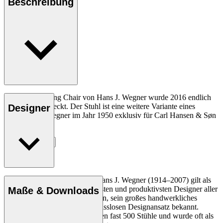
Beschreibung
Der CH26 Dining Chair von Hans J. Wegner wurde 2016 endlich
zum Leben erweckt. Der Stuhl ist eine weitere Variante eines
Designer
Designs, das Wegner im Jahr 1950 exklusiv für Carl Hansen & Søn
entworfen hatte.
Entdecke mehr
Der dänische Möbeldesigner Hans J. Wegner (1914–2007) gilt als
einer der kreativsten, innovativsten und produktivsten Designer aller
Maße & Downloads
Zeiten und ist für seine Präzision, sein großes handwerkliches
Geschick und seinen kompromisslosen Designansatz bekannt.
Wegner entwarf in seinem Leben fast 500 Stühle und wurde oft als