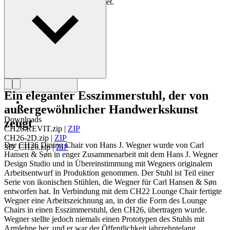
der Meister des Stuhls bezeichnet.
Profil Hans J. Wegner
Ein eleganter Esszimmerstuhl, der von
außergewöhnlicher Handwerkskunst
Downloads
zeugt
CH26.REVIT.zip
|
ZIP
CH26-2D.zip
|
ZIP
Der CH26 Dining Chair von Hans J. Wegner wurde von Carl
3D_CH26.zip
|
ZIP
Hansen & Søn in enger Zusammenarbeit mit dem Hans J. Wegner
Design Studio und in Übereinstimmung mit Wegners originalem
Arbeitsentwurf in Produktion genommen. Der Stuhl ist Teil einer
Serie von ikonischen Stühlen, die Wegner für Carl Hansen & Søn
entworfen hat. In Verbindung mit dem CH22 Lounge Chair fertigte
Wegner eine Arbeitszeichnung an, in der die Form des Lounge
Chairs in einen Esszimmerstuhl, den CH26, übertragen wurde.
Wegner stellte jedoch niemals einen Prototypen des Stuhls mit
Armlehne her, und er war der Öffentlichkeit jahrzehntelang