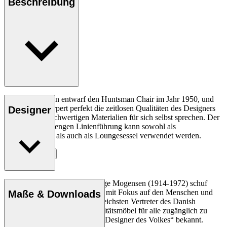
Beschreibung
Børge Mogensen entwarf den Huntsman Chair im Jahr 1950, und
der Stuhl verkörpert perfekt die zeitlosen Qualitäten des Designers
Designer
und lässt die hochwertigen Materialien für sich selbst sprechen. Der
Stuhl mit der strengen Linienführung kann sowohl als
Esszimmerstuhl als auch als Loungesessel verwendet werden.
Entdecke mehr
Der Tischler und Designer Børge Mogensen (1914-1972) schuf
langlebige und schlichte Möbel mit Fokus auf den Menschen und
Maße & Downloads
gilt heute als einer der einflussreichsten Vertreter des Danish
Modern. Mit der Mission, Qualitätsmöbel für alle zugänglich zu
machen, wurde Mogensen als „Designer des Volkes“ bekannt.