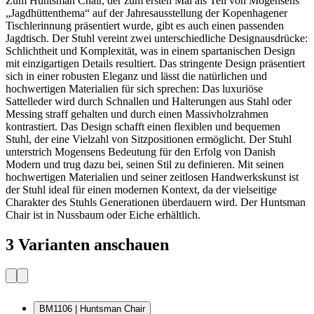
Zum Huntsman Chair, der zum ersten Mal als Teil von Mogensens
„Jagdhüttenthema“ auf der Jahresausstellung der Kopenhagener
Tischlerinnung präsentiert wurde, gibt es auch einen passenden
Jagdtisch. Der Stuhl vereint zwei unterschiedliche Designausdrücke:
Schlichtheit und Komplexität, was in einem spartanischen Design
mit einzigartigen Details resultiert. Das stringente Design präsentiert
sich in einer robusten Eleganz und lässt die natürlichen und
hochwertigen Materialien für sich sprechen: Das luxuriöse
Sattelleder wird durch Schnallen und Halterungen aus Stahl oder
Messing straff gehalten und durch einen Massivholzrahmen
kontrastiert. Das Design schafft einen flexiblen und bequemen
Stuhl, der eine Vielzahl von Sitzpositionen ermöglicht. Der Stuhl
unterstrich Mogensens Bedeutung für den Erfolg von Danish
Modern und trug dazu bei, seinen Stil zu definieren. Mit seinen
hochwertigen Materialien und seiner zeitlosen Handwerkskunst ist
der Stuhl ideal für einen modernen Kontext, da der vielseitige
Charakter des Stuhls Generationen überdauern wird. Der Huntsman
Chair ist in Nussbaum oder Eiche erhältlich.
3 Varianten anschauen
BM1106 | Huntsman Chair