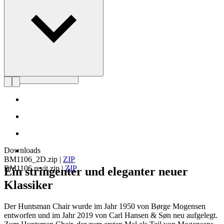
Profil Børge Mogensen
Downloads
BM1106_2D.zip
|
ZIP
BM1106.revit.zip
|
ZIP
Ein stringenter und eleganter neuer
Klassiker
Der Huntsman Chair wurde im Jahr 1950 von Børge Mogensen
entworfen und im Jahr 2019 von Carl Hansen & Søn neu aufgelegt.