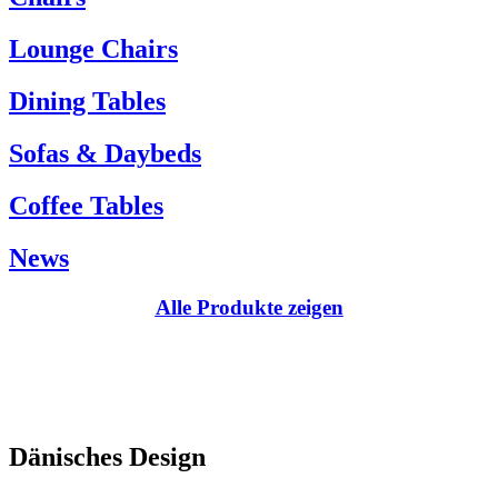
Kundenservice:
Lounge Chairs
Tel.: +45 66 12 14 04
info@carlhansen.dk
Dining Tables
Sofas & Daybeds
Coffee Tables
News
Alle Produkte zeigen
Dänisches Design