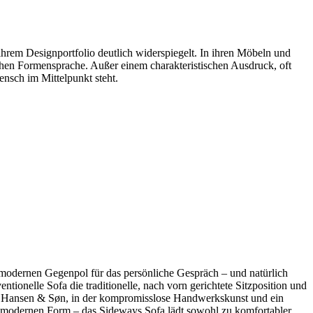
 ihrem Designportfolio deutlich widerspiegelt. In ihren Möbeln und
chen Formensprache. Außer einem charakteristischen Ausdruck, oft
ensch im Mittelpunkt steht.
 modernen Gegenpol für das persönliche Gespräch – und natürlich
ionelle Sofa die traditionelle, nach vorn gerichtete Sitzposition und
rl Hansen & Søn, in der kompromisslose Handwerkskunst und ein
n modernen Form – das Sideways Sofa lädt sowohl zu komfortabler