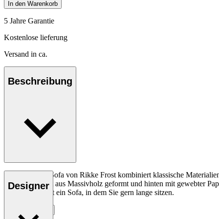
In den Warenkorb
5 Jahre Garantie
Kostenlose lieferung
Versand in ca.
Beschreibung
The Sideways Sofa von Rikke Frost kombiniert klassische Materiali
Rückenlehne ist aus Massivholz geformt und hinten mit gewebter Papie
Designer
Das Ergebnis ist ein Sofa, in dem Sie gern lange sitzen.
Entdecke mehr