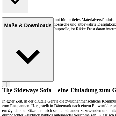
Rikke Frost (geb. 1973) ist bekannt für ihr tiefes Materialverständn
ihrer Beleuchtung treffen zeitgenössische und altbewährte Designkon
Maße & Downloads
mit dem Kreis als Form in der Hauptrolle, ist Rikke Frost daran inter
Profil Rikke Frost
The Sideways Sofa – eine Einladung zum 
In einer Zeit, in der digitale Geräte die zwischenmenschliche Kommu
zum Entspannen. Hergestellt in Dänemark nach einem Entwurf der preis
ermöglicht den Sitzenden, sich seitlich einander zuzuwenden und m
durchdachter Ausdruck nahtlos miteinander verschmelzen. Klassisch 