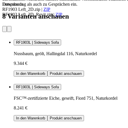
Entspannung als auch zu Gesprächen ein.
Downloads
RF1903 Left_2D.zip
|
ZIP
RF1903 Left_3D_Revit.zip
|
ZIP
8 Varianten anschauen
RF1903L | Sideways Sofa
Nussbaum, geölt, Hallingdal 116, Naturkordel
9.344 €
In den Warenkorb
Produkt anschauen
RF1903L | Sideways Sofa
FSC™-zertifizierte Eiche, geseift, Fiord 751, Naturkordel
8.241 €
In den Warenkorb
Produkt anschauen