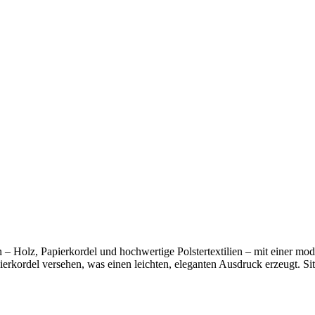
en – Holz, Papierkordel und hochwertige Polstertextilien – mit eine
rkordel versehen, was einen leichten, eleganten Ausdruck erzeugt. Sit