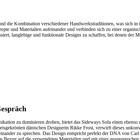
is und die Kombination verschiedener Handwerkstraditionen, was sich in
zepte und Materialien aufeinander und verbinden sich zu einer organis
essiert, langlebige und funktionale Designs zu schaffen, bei denen der M
Gespräch
nikation zu dominieren drohen, bietet das Sideways Sofa einen ebenso
gekrönten dänischen Designerin Rikke Frost, verwirft dieses unkonvent
iteinander zu sprechen. Das Design entspricht perfekt der DNA von Ca
in Bezug auf die verwendeten Materialien und mit einer ausgesproche