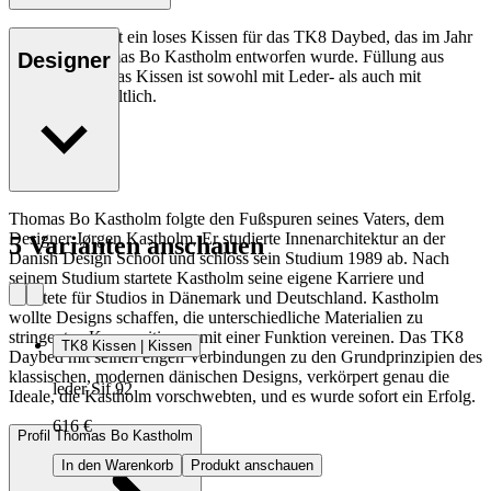
Das CU TK8 ist ein loses Kissen für das TK8 Daybed, das im Jahr
2009 von Thomas Bo Kastholm entworfen wurde. Füllung aus
Designer
Schaumstoff. Das Kissen ist sowohl mit Leder- als auch mit
Stoffbezug erhältlich.
Thomas Bo Kastholm folgte den Fußspuren seines Vaters, dem
Designer Jørgen Kastholm. Er studierte Innenarchitektur an der
5 Varianten anschauen
Danish Design School und schloss sein Studium 1989 ab. Nach
seinem Studium startete Kastholm seine eigene Karriere und
arbeitete für Studios in Dänemark und Deutschland. Kastholm
wollte Designs schaffen, die unterschiedliche Materialien zu
stringenten Kompositionen mit einer Funktion vereinen. Das TK8
TK8 Kissen | Kissen
Daybed mit seinen engen Verbindungen zu den Grundprinzipien des
klassischen, modernen dänischen Designs, verkörpert genau die
leder Sif 92
Ideale, die Kastholm vorschwebten, und es wurde sofort ein Erfolg.
616 €
Profil Thomas Bo Kastholm
In den Warenkorb
Produkt anschauen