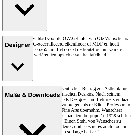
Het OW224I inzetblad voor de OW224-tafel van Ole Wanscher is
gemaakt van FSC-gecertificeerd eikenfineer of MDF en heeft
Designer
afmetingen van 105x65 cm. Let op dat de houtstructuur van de
inzetborden kan variëren ten opzichte van het tafelblad.
Ole Wanscher leistete einen wesentlichen Beitrag zur Ästhetik und
Funktionalität des modernen dänischen Designs. Nach seinem
Maße & Downloads
Studium bei Kaare Klint trug er als Designer und Lehrmeister dazu
bei, das dänische Möbeldesign zu prägen, als er Klints Professur an
der Royal Danish Academy of Fine Arts übernahm. Wanschers
klassische und moderne Designs machten ihn populär. 1958 schrieb
die dänische Zeitung Politiken: „Einen Stuhl von Wanscher zu
besitzen, ist jeden Tag ein Abenteuer, und so wird es auch noch in
einigen hundert Jahren sein, denn so lange hält er.“