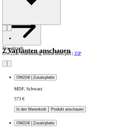
Profil Ole Wanscher
Downloads
2 Varianten anschauen
OW224I Assembling instructions.pdf
|
ZIP
OW224I | Zusatzplatte
MDF, Schwarz
573 €
In den Warenkorb
Produkt anschauen
OW224I | Zusatzplatte