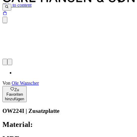
Skip to content
Von
Ole Wanscher
Zu
Favoriten
hinzufügen
OW224I | Zusatzplatte
Material: