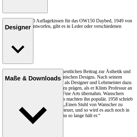
Das CU OW150 Auflagekissen für das OW150 Daybed, 1949 von
Ole Wanscher entworfen, gibt es in Leder oder verschiedenen
Designer
Textilsorten.
Ole Wanscher leistete einen wesentlichen Beitrag zur Ästhetik und
Funktionalität des modernen dänischen Designs. Nach seinem
Maße & Downloads
Studium bei Kaare Klint trug er als Designer und Lehrmeister dazu
bei, das dänische Möbeldesign zu prägen, als er Klints Professur an
der Royal Danish Academy of Fine Arts übernahm. Wanschers
klassische und moderne Designs machten ihn populär. 1958 schrieb
die dänische Zeitung Politiken: „Einen Stuhl von Wanscher zu
besitzen, ist jeden Tag ein Abenteuer, und so wird es auch noch in
einigen hundert Jahren sein, denn so lange hält er.“
Profil Ole Wanscher