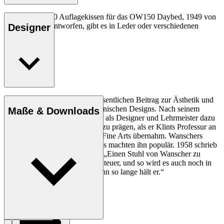
Das CU OW150 Auflagekissen für das OW150 Daybed, 1949 von
Ole Wanscher entworfen, gibt es in Leder oder verschiedenen
Designer
Textilsorten.
Ole Wanscher leistete einen wesentlichen Beitrag zur Ästhetik und
Funktionalität des modernen dänischen Designs. Nach seinem
Maße & Downloads
Studium bei Kaare Klint trug er als Designer und Lehrmeister dazu
bei, das dänische Möbeldesign zu prägen, als er Klints Professur an
der Royal Danish Academy of Fine Arts übernahm. Wanschers
klassische und moderne Designs machten ihn populär. 1958 schrieb
die dänische Zeitung Politiken: „Einen Stuhl von Wanscher zu
besitzen, ist jeden Tag ein Abenteuer, und so wird es auch noch in
einigen hundert Jahren sein, denn so lange hält er.“
Profil Ole Wanscher