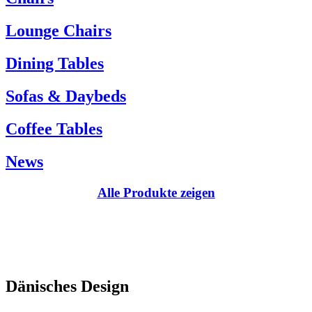
Kundenservice:
Lounge Chairs
Tel.: +45 66 12 14 04
info@carlhansen.dk
Dining Tables
Sofas & Daybeds
Coffee Tables
News
Alle Produkte zeigen
Dänisches Design