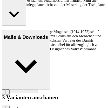
cm x 60 cm. Da es sich um Naturholzfurnier handelt, kann die
Maserung der Einlegeplatte leicht von der Maserung der Tischplatte
abweichen.
Der Tischler und Designer Børge Mogensen (1914-1972) schuf
langlebige und schlichte Möbel mit Fokus auf den Menschen und
Maße & Downloads
gilt heute als einer der einflussreichsten Vertreter des Danish
Modern. Mit der Mission, Qualitätsmöbel für alle zugänglich zu
machen, wurde Mogensen als „Designer des Volkes“ bekannt.
Profil Børge Mogensen
3 Varianten anschauen