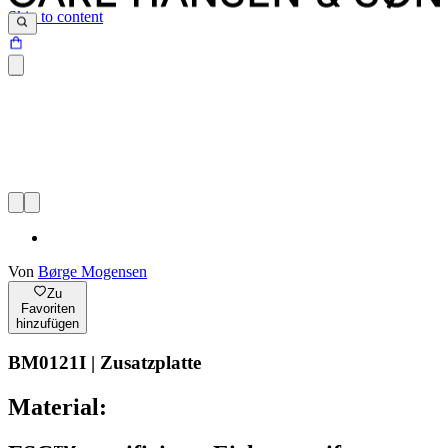
Skip to content
Von
Børge Mogensen
Zu
Favoriten
hinzufügen
BM0121I | Zusatzplatte
Material: