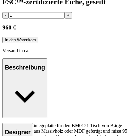
FSC™-zertifizierte Eiche, geseift
-
+
960 €
In den Warenkorb
Versand in ca.
Beschreibung
Die BM0121I Einlegeplatte für den BM0121 Tisch von Børge
Mogensen wird aus Massivholz oder MDF gefertigt und misst 95
Designer