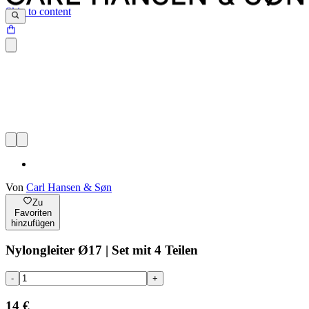
Skip to content
Von
Carl Hansen & Søn
Zu
Favoriten
hinzufügen
Nylongleiter Ø17 | Set mit 4 Teilen
-
+
14 €