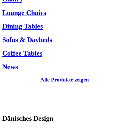
Kundenservice:
Lounge Chairs
Tel.: +45 66 12 14 04
info@carlhansen.dk
Dining Tables
Sofas & Daybeds
Coffee Tables
News
Alle Produkte zeigen
Dänisches Design