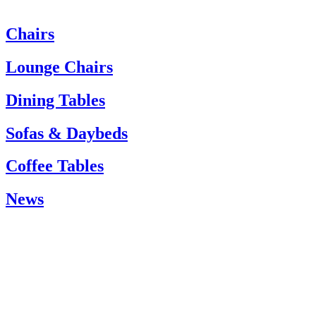
Chairs
Wenn Sie Hilfe benötigen, wenden Sie sich bitte an den Kundenservi
Tel.: +45 66 12 14 04
Lounge Chairs
info@carlhansen.dk
Dining Tables
Sofas & Daybeds
Coffee Tables
News