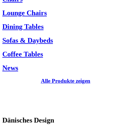
Kundenservice:
Lounge Chairs
Tel.: +45 66 12 14 04
info@carlhansen.dk
Dining Tables
Sofas & Daybeds
Coffee Tables
News
Alle Produkte zeigen
Dänisches Design