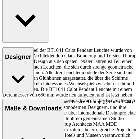
Die flache Kuppel der BT1041 Calot Pendant Leuchte wurde von
dem dänischen Architektenduo Claus Bonderup und Torsten Thorup
Designer
entworfen. Das Design aus den späten 1960er Jahren ist Teil einer
Serie aus markanten Leuchten, die sich durch strenge geometrische
Formen auszeichnen. Alle drei Leuchtenmodelle der Serie sind mit
halb verspiegelten Glühbirnen ausgestattet, die über die Schirme
hinausragen und ein interessantes Wechselspiel zwischen Licht und
Schatten erzeugen. Die BT1041 Calot Pendant Leuchte mit einem
Durchmesser von 650 mm wurde neu aufgelegt und ist jetzt neben
den Originalversionen aus weiß oder schwarz lackiertem Stahl auch
Claus Bonderup (1943–2022) und Torsten Thorup (geboren 1944)
in poliertem Messing erhältlich.
zählen zu den produktivsten postmodernen Designern, und ihre
Maße & Downloads
Arbeiten reichen von Architektur über internationale Designprojekte
bis hin zu industriellem Design. In ihrem gemeinsamen Studio
Torsten Thorup & Claus Bonderup Architects MAA MDD
zeichneten sie viele Jahre lang für zahlreiche erfolgreiche Projekte in
Bereichen wie Wohnungsbau, Hotels und Museen verantwortlich.