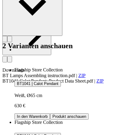
Profil Bonderup & Thorup
2 Varianten anschauen
Flagship Store Collection
Downloads
BT Lamps Assembling instruction.pdf
|
ZIP
BT1041 Calot Pendant, Product Data Sheet.pdf
|
ZIP
BT1041 | Calot Pendant
Weiß, Ø65 cm
630 €
In den Warenkorb
Produkt anschauen
Flagship Store Collection