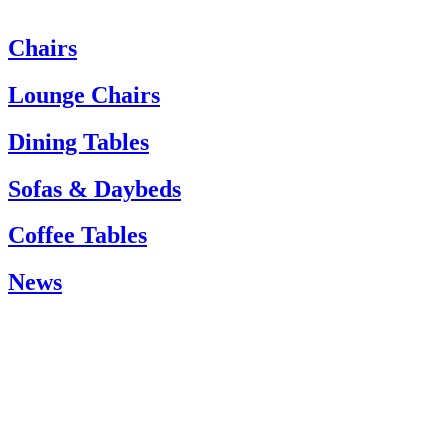
Chairs
Wenn Sie Hilfe benötigen, wenden Sie sich bitte an den Kundenservi
Tel.: +45 66 12 14 04
Lounge Chairs
info@carlhansen.dk
Dining Tables
Sofas & Daybeds
Coffee Tables
News