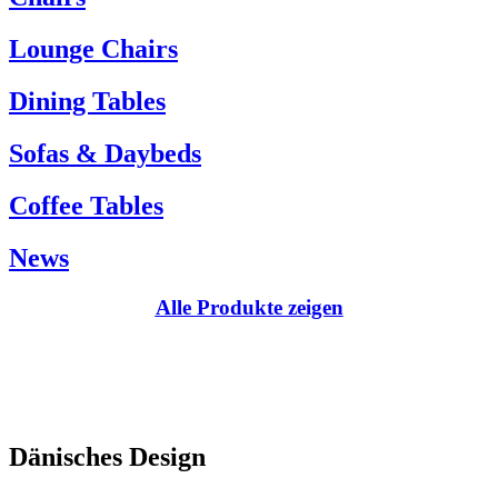
Kundenservice:
Lounge Chairs
Tel.: +45 66 12 14 04
info@carlhansen.dk
Dining Tables
Sofas & Daybeds
Coffee Tables
News
Alle Produkte zeigen
Dänisches Design