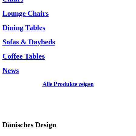
Kundenservice:
Lounge Chairs
Tel.: +45 66 12 14 04
info@carlhansen.dk
Dining Tables
Sofas & Daybeds
Coffee Tables
News
Alle Produkte zeigen
Dänisches Design