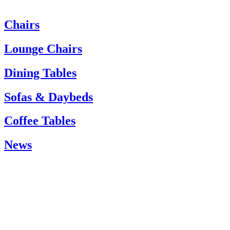
Chairs
Wenn Sie Hilfe benötigen, wenden Sie sich bitte an den Kundenservi
Tel.: +45 66 12 14 04
Lounge Chairs
info@carlhansen.dk
Dining Tables
Sofas & Daybeds
Coffee Tables
News