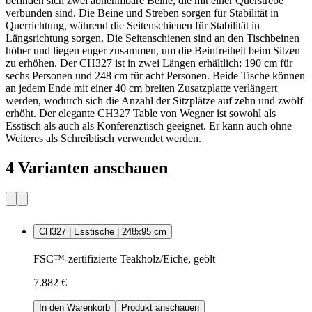
befinden sich zwei abnehmbare Beine, die mit einer Querstrebe
verbunden sind. Die Beine und Streben sorgen für Stabilität in
Querrichtung, während die Seitenschienen für Stabilität in
Längsrichtung sorgen. Die Seitenschienen sind an den Tischbeinen
höher und liegen enger zusammen, um die Beinfreiheit beim Sitzen
zu erhöhen. Der CH327 ist in zwei Längen erhältlich: 190 cm für
sechs Personen und 248 cm für acht Personen. Beide Tische können
an jedem Ende mit einer 40 cm breiten Zusatzplatte verlängert
werden, wodurch sich die Anzahl der Sitzplätze auf zehn und zwölf
erhöht. Der elegante CH327 Table von Wegner ist sowohl als
Esstisch als auch als Konferenztisch geeignet. Er kann auch ohne
Weiteres als Schreibtisch verwendet werden.
4 Varianten anschauen
CH327 | Esstische | 248x95 cm
FSC™-zertifizierte Teakholz/Eiche, geölt
7.882 €
In den Warenkorb
Produkt anschauen