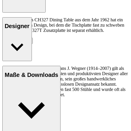
Hans J. Wegners CH327 Dining Table aus dem Jahr 1962 hat ein
ungewöhnliches Design, bei dem die Tischplatte fast zu schweben
Designer
scheint. Die CH327T Zusatzplatte ist separat erhältlich.
Entdecke mehr
Der dänische Möbeldesigner Hans J. Wegner (1914–2007) gilt als
einer der kreativsten, innovativsten und produktivsten Designer aller
Maße & Downloads
Zeiten und ist für seine Präzision, sein großes handwerkliches
Geschick und seinen kompromisslosen Designansatz bekannt.
Wegner entwarf in seinem Leben fast 500 Stühle und wurde oft als
der Meister des Stuhls bezeichnet.
Profil Hans J. Wegner