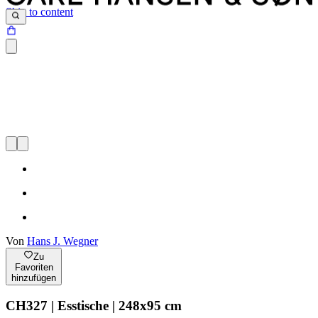
Skip to content
Von
Hans J. Wegner
Zu
Favoriten
hinzufügen
CH327 | Esstische | 248x95 cm