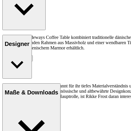
Der RF1905 Sideways Coffee Table kombiniert traditionelle dänische
organischen, runden Rahmen aus Massivholz und einer wendbaren Tisc
Designer
alternativ in italienischem Marmor erhältlich.
Entdecke mehr
Rikke Frost (geb. 1973) ist bekannt für ihr tiefes Materialverständn
ihrer Beleuchtung treffen zeitgenössische und altbewährte Designkon
Maße & Downloads
mit dem Kreis als Form in der Hauptrolle, ist Rikke Frost daran inter
Profil Rikke Frost