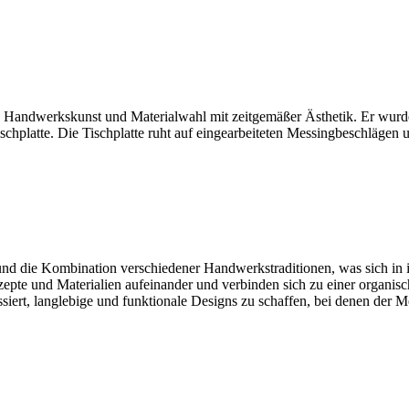
 Handwerkskunst und Materialwahl mit zeitgemäßer Ästhetik. Er wurde
hplatte. Die Tischplatte ruht auf eingearbeiteten Messingbeschlägen 
is und die Kombination verschiedener Handwerkstraditionen, was sich in
zepte und Materialien aufeinander und verbinden sich zu einer organis
essiert, langlebige und funktionale Designs zu schaffen, bei denen der M