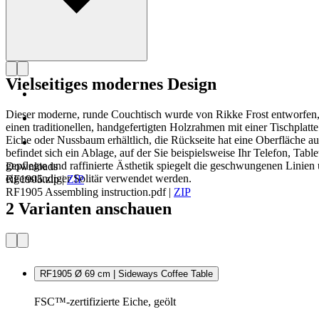
Vielseitiges modernes Design
Dieser moderne, runde Couchtisch wurde von Rikke Frost entworfen, 
einen traditionellen, handgefertigten Holzrahmen mit einer Tischplatte
Eiche oder Nussbaum erhältlich, die Rückseite hat eine Oberfläche au
befindet sich ein Ablage, auf der Sie beispielsweise Ihr Telefon, T
gepflegte und raffinierte Ästhetik spiegelt die geschwungenen Lini
Downloads
eigenständiger Solitär verwendet werden.
RF1905.zip
|
ZIP
RF1905 Assembling instruction.pdf
|
ZIP
2 Varianten anschauen
RF1905 Ø 69 cm | Sideways Coffee Table
FSC™-zertifizierte Eiche, geölt