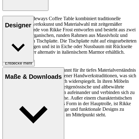
Der RF1905 Sideways Coffee Table kombiniert traditionelle
dänische Handwerkskunst und Materialwahl mit zeitgemäßer
Designer
Ästhetik. Er wurde von Rikke Frost entworfen und besteht aus zwei
Teilen: einem organischen, runden Rahmen aus Massivholz und
einer wendbaren Tischplatte. Die Tischplatte ruht auf eingearbeiteten
Messingbeschlägen und ist in Eiche oder Nussbaum mit Rückseite
aus Laminat oder alternativ in italienischem Marmor erhältlich.
Entdecke mehr
Rikke Frost (geb. 1973) ist bekannt für ihr tiefes Materialverständnis
und die Kombination verschiedener Handwerkstraditionen, was sich
Maße & Downloads
in ihrem Designportfolio deutlich widerspiegelt. In ihren Möbeln
und ihrer Beleuchtung treffen zeitgenössische und altbewährte
Designkonzepte und Materialien aufeinander und verbinden sich zu
einer organischen Formensprache. Außer einem charakteristischen
Ausdruck, oft mit dem Kreis als Form in der Hauptrolle, ist Rikke
Frost daran interessiert, langlebige und funktionale Designs zu
schaffen, bei denen der Mensch im Mittelpunkt steht.
Profil Rikke Frost