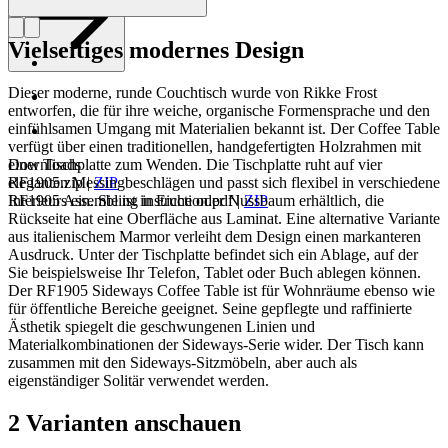
Vielseitiges modernes Design
Dieser moderne, runde Couchtisch wurde von Rikke Frost
entworfen, die für ihre weiche, organische Formensprache und den
einfühlsamen Umgang mit Materialien bekannt ist. Der Coffee Table
verfügt über einen traditionellen, handgefertigten Holzrahmen mit
einer Tischplatte zum Wenden. Die Tischplatte ruht auf vier
Downloads
eleganten Messingbeschlägen und passt sich flexibel in verschiedene
RF1905.zip
|
ZIP
Interieurs ein. Sie ist in Eiche oder Nussbaum erhältlich, die
RF1905 Assembling instruction.pdf
|
ZIP
Rückseite hat eine Oberfläche aus Laminat. Eine alternative Variante
aus italienischem Marmor verleiht dem Design einen markanteren
Ausdruck. Unter der Tischplatte befindet sich ein Ablage, auf der
Sie beispielsweise Ihr Telefon, Tablet oder Buch ablegen können.
Der RF1905 Sideways Coffee Table ist für Wohnräume ebenso wie
für öffentliche Bereiche geeignet. Seine gepflegte und raffinierte
Ästhetik spiegelt die geschwungenen Linien und
Materialkombinationen der Sideways-Serie wider. Der Tisch kann
zusammen mit den Sideways-Sitzmöbeln, aber auch als
eigenständiger Solitär verwendet werden.
2 Varianten anschauen