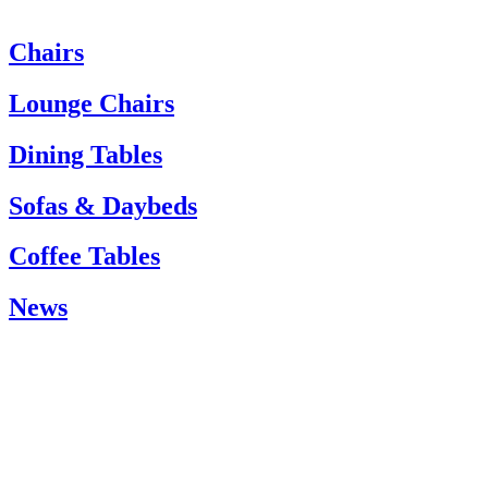
Chairs
Wenn Sie Hilfe benötigen, wenden Sie sich bitte an den Kundenservi
Tel.: +45 66 12 14 04
Lounge Chairs
info@carlhansen.dk
Dining Tables
Sofas & Daybeds
Coffee Tables
News