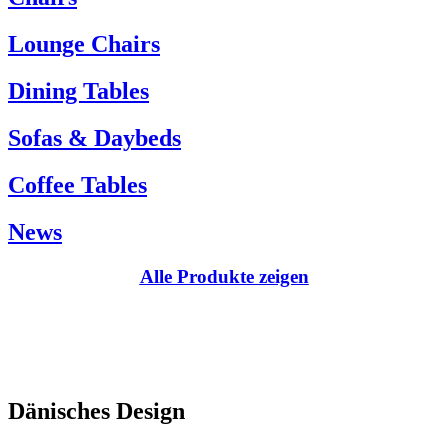
Kundenservice:
Lounge Chairs
Tel.: +45 66 12 14 04
info@carlhansen.dk
Dining Tables
Sofas & Daybeds
Coffee Tables
News
Alle Produkte zeigen
Dänisches Design