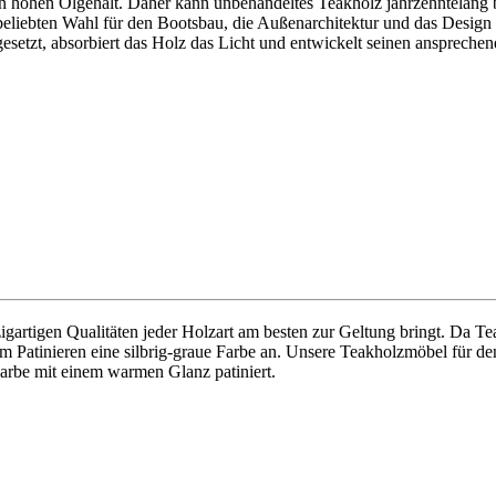
nen hohen Ölgehalt. Daher kann unbehandeltes Teakholz jahrzehntelang
 beliebten Wahl für den Bootsbau, die Außenarchitektur und das Desig
esetzt, absorbiert das Holz das Licht und entwickelt seinen anspreche
gartigen Qualitäten jeder Holzart am besten zur Geltung bringt. Da Te
 Patinieren eine silbrig-graue Farbe an. Unsere Teakholzmöbel für de
arbe mit einem warmen Glanz patiniert.