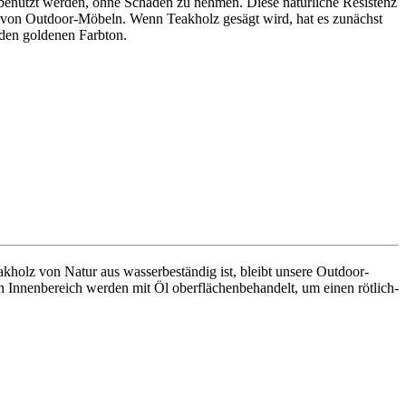
 benutzt werden, ohne Schaden zu nehmen. Diese natürliche Resistenz
n von Outdoor-Möbeln. Wenn Teakholz gesägt wird, hat es zunächst
nden goldenen Farbton.
akholz von Natur aus wasserbeständig ist, bleibt unsere Outdoor-
n Innenbereich werden mit Öl oberflächenbehandelt, um einen rötlich-