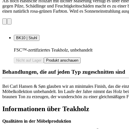
Als hoch elastische Holzart mit dichter Maserung verfügt es über ei
gegen Pilze, Schädlinge und Feuchtigkeitsschäden macht es zu einer
einen natürlich rosa-grünen Farbton. Wird es Sonneneinstrahlung ausg
BK10 | Stuhl
FSC™-zertifiziertes Teakholz, unbehandelt
Nicht auf Lager
Produkt anschauen
Behandlungen, die auf jeden Typ zugeschnitten sind
Bei Carl Hansen & Søn glauben wir an minimales Finish, das die einzi
Möbelkollektion unbehandelt. Im Laufe der Jahre nimmt das Holz beim
braunen Ton zu erzeugen, der wunderschön zu einer gleichmäßigen F
Informationen über Teakholz
Qualitäten in der Möbelproduktion