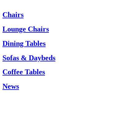
Chairs
Wenn Sie Hilfe benötigen, wenden Sie sich bitte an den Kundenservi
Tel.: +45 66 12 14 04
Lounge Chairs
info@carlhansen.dk
Dining Tables
Sofas & Daybeds
Coffee Tables
News