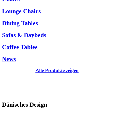
Kundenservice:
Lounge Chairs
Tel.: +45 66 12 14 04
info@carlhansen.dk
Dining Tables
Sofas & Daybeds
Coffee Tables
News
Alle Produkte zeigen
Dänisches Design